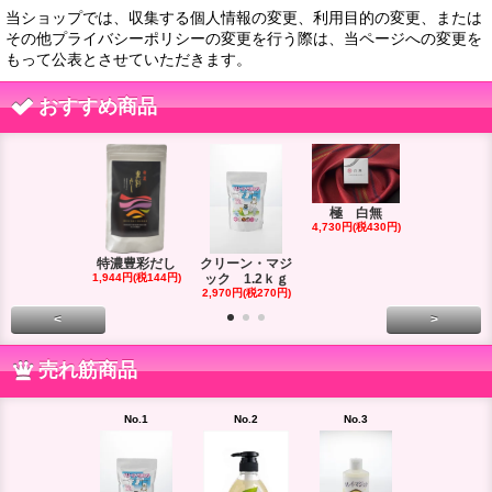
当ショップでは、収集する個人情報の変更、利用目的の変更、または
その他プライバシーポリシーの変更を行う際は、当ページへの変更を
もって公表とさせていただきます。
おすすめ商品
極 白無
エココナα 2
4,730円(税430円)
ｇ
2,948円(税26
特濃豊彩だし
クリーン・マジ
1,944円(税144円)
ック 1.2ｋｇ
2,970円(税270円)
<
>
売れ筋商品
No.1
No.2
No.3
No.4