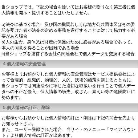
当ショップでは、下記の場合を除いてはお客様の断りなく第三者に個
人情報を開示・提供することはいたしません。
a)法令に基づく場合、及び国の機関若しくは地方公共団体又はその委
託を受けた者が法令の定める事務を遂行することに対して協力する必
要がある場合
b)人の生命、身体又は財産の保護のために必要がある場合であって、
本人の同意を得ることが困難である場合
c)当ショップを運営する会社の関連会社で個人データを交換する場合
4.個人情報の安全管理
お客様よりお預かりした個人情報の安全管理はサービス提供会社によ
って合理的、組織的、物理的、人的、技術的施策を講じるとともに、
当ショップでは関連法令に準じた適切な取扱いを行うことで個人デー
タへの不正な侵入、個人情報の紛失、改ざん、漏えい等の危険防止に
努めます。
5.個人情報の訂正、削除
お客様からお預かりした個人情報の訂正・削除は下記の問合せ先より
お知らせ下さい。
また、ユーザー登録された場合、当サイトのメニュー「マイアカウン
ト」より個人情報の訂正が出来ます。