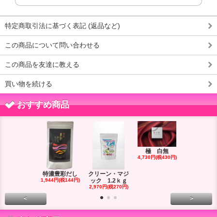
特定商取引法に基づく表記 (返品など)
この商品について問い合わせる
この商品を友達に教える
買い物を続ける
おすすめ商品
極 白無
エココナα 2
4,730円(税430円)
ｇ
2,948円(税26
特濃豊彩だし
クリーン・マジ
1,944円(税144円)
ック 1.2ｋｇ
2,970円(税270円)
<
>