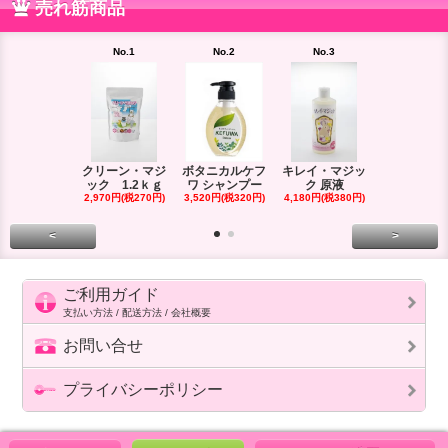
売れ筋商品
No.1
No.2
No.3
No.4
極 白無
4,730円(税43
クリーン・マジ
ボタニカルケフ
キレイ・マジッ
ック 1.2ｋｇ
ワ シャンプー
ク 原液
2,970円(税270円)
3,520円(税320円)
4,180円(税380円)
<
>
ご利用ガイド
支払い方法 / 配送方法 / 会社概要
お問い合せ
プライバシーポリシー