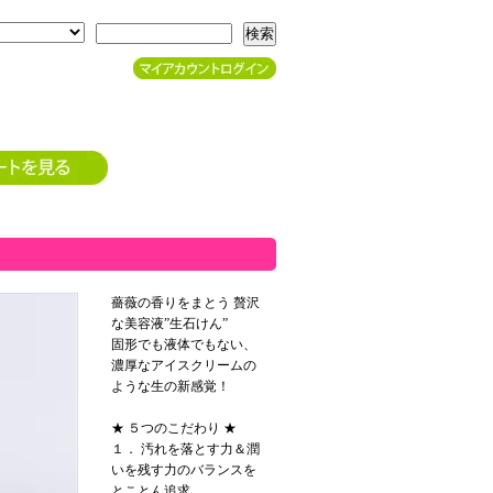
検索
薔薇の香りをまとう 贅沢
な美容液”生石けん”
固形でも液体でもない、
濃厚なアイスクリームの
ような生の新感覚！
★ ５つのこだわり ★
１． 汚れを落とす力＆潤
いを残す力のバランスを
とことん追求