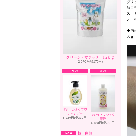
グリ
解コ
ス、
ノー
◆内
80ｇ
クリーン・マジック 1.2ｋｇ
2,970円(税270円)
No.2
No.3
ボタニカルケフワ
シャンプー
キレイ・マジック
3,520円(税320円)
原液
4,180円(税380円)
No.4
極 白無