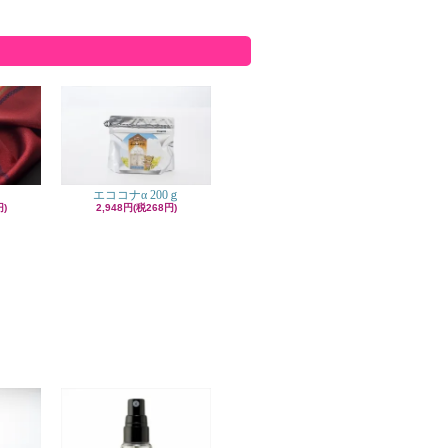
エココナα 200ｇ
円)
2,948円(税268円)