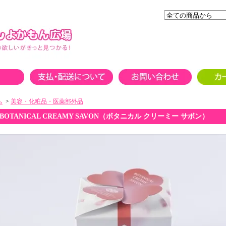
ム
>
美容・化粧品・医薬部外品
BOTANICAL CREAMY SAVON（ボタニカル クリーミー サボン）