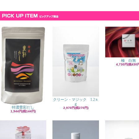
極 白無
4,730円(税430
クリーン・マジック 1.2ｋ
ｇ
特濃豊彩だし
2,970円(税270円)
1,944円(税144円)