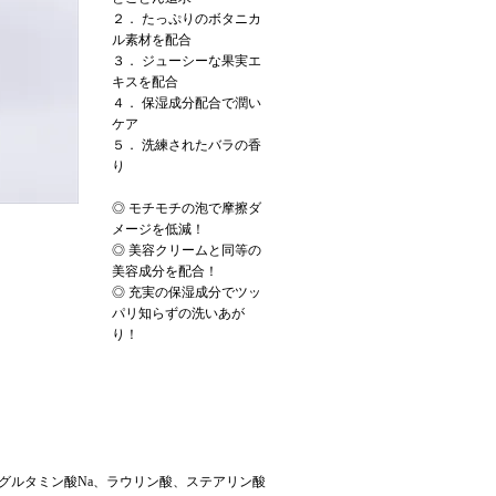
２． たっぷりのボタニカ
ル素材を配合
３． ジューシーな果実エ
キスを配合
４． 保湿成分配合で潤い
ケア
５． 洗練されたバラの香
り
◎ モチモチの泡で摩擦ダ
メージを低減！
◎ 美容クリームと同等の
美容成分を配合！
◎ 充実の保湿成分でツッ
パリ知らずの洗いあが
り！
グルタミン酸Na、ラウリン酸、ステアリン酸