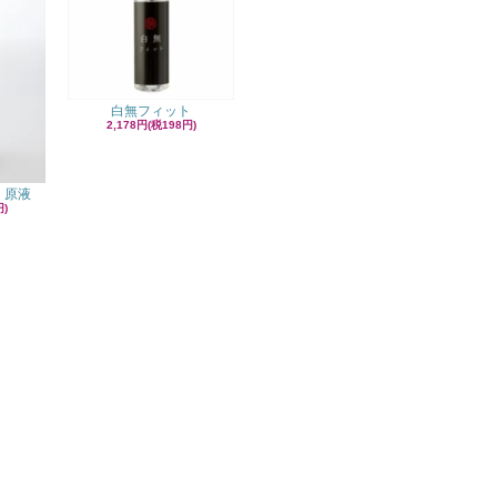
白無フィット
2,178円(税198円)
 原液
円)