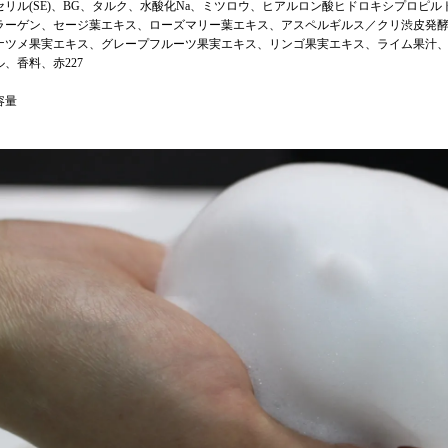
セリル(SE)、BG、タルク、水酸化Na、ミツロウ、ヒアルロン酸ヒドロキシプロピ
ラーゲン、セージ葉エキス、ローズマリー葉エキス、アスペルギルス／クリ渋皮発酵
ナツメ果実エキス、グレープフルーツ果実エキス、リンゴ果実エキス、ライム果汁
ル、香料、赤227
容量