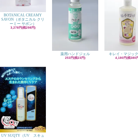
BOTANICAL CREAMY
SAVON（ボタニカル クリ
ーミー サボン）
3,278円(税298円)
薬用ハンドジェル
キレイ・マジック
253円(税23円)
4,180円(税380
UV SUQTY（UV スキュ