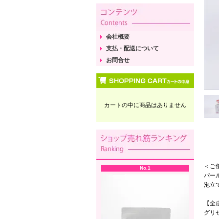
会社概要
支払・配送について
お問合せ
カートの中に商品はありません
＜ご
No.1
パー
泡立
【全
グリ